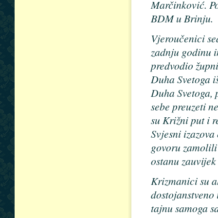
Marčinković. Po
BDM u Brinju.
Vjeroučenici se
zadnju godinu i
predvodio župni
Duha Svetoga iš
Duha Svetoga, p
sebe preuzeti n
su Križni put i 
Svjesni izazova
govoru zamolili
ostanu zauvijek 
Krizmanici su a
dostojanstveno 
tajnu samoga sa