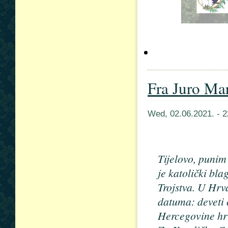
Fra Juro Mar
Wed, 02.06.2021. - 
Tijelovo, punim
je katolički bla
Trojstva. U Hrv
datuma: deveti 
Hercegovine hrv