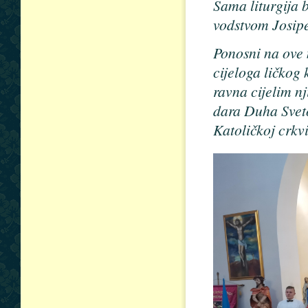
Sama liturgija 
vodstvom Josipe
Ponosni na ove 
cijeloga ličkog 
ravna cijelim n
dara Duha Sveto
Katoličkoj crkvi