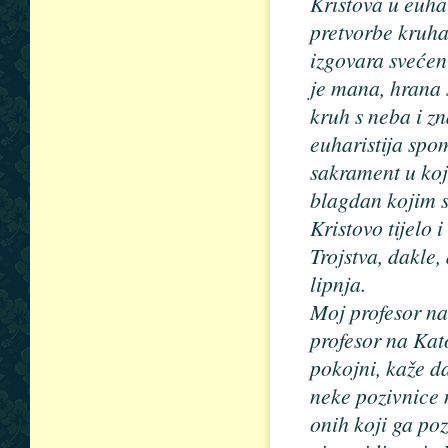
Kristova u euhari
pretvorbe kruha
izgovara svećen
je mana, hrana 
kruh s neba i z
euharistija spo
sakrament u koj
blagdan kojim se
Kristovo tijelo i
Trojstva, dakle,
lipnja.
Moj profesor na
profesor na Kat
pokojni, kaže d
neke pozivnice n
onih koji ga po