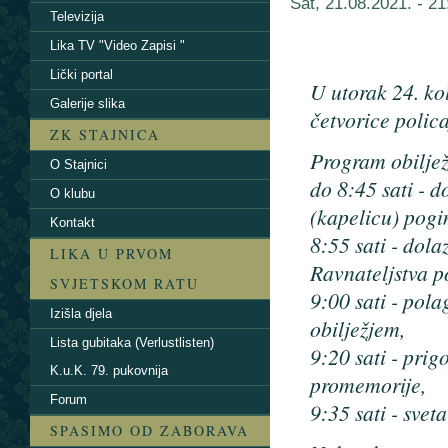
Sat, 21.08.2021. - 
Televizija
Lika TV "Video Zapisi "
Lički portal
U utorak 24. ko
Galerije slika
četvorice polic
ZK STAJNICA
Program obilje
O Stajnici
do 8:45 sati - d
O klubu
(kapelicu) pogi
Kontakt
8:55 sati - dola
LIKA U PRVOM
Ravnateljstva po
SVJETSKOM RATU
9:00 sati - pol
Izišla djela
obilježjem,
Lista gubitaka (Verlustlisten)
9:20 sati - pri
K.u.K. 79. pukovnija
promemorije,
Forum
9:35 sati - sve
SPASIMO OD ZABORAVA