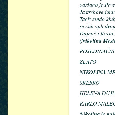
održano je Prve
Jastrebove juni
Taekwondo klub 
se čak njih dvo
Dujmić i Karlo 
(Nikolina Mesi
POJEDINAČNI
ZLATO
NIKOLINA M
SREBRO
HELENA DUJMI
KARLO MALEČI
Nikolina je naš