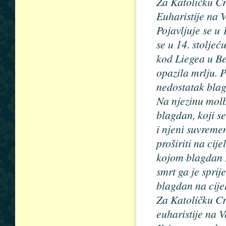
Za Katoličku Cr
Euharistije na V
Pojavljuje se u 
se u 14. stolje
kod Liegea u Be
opazila mrlju. 
nedostatak blag
Na njezinu molb
blagdan, koji s
i njeni suvremen
proširiti na cij
kojom blagdan Eu
smrt ga je sprij
blagdan na cije
Za Katoličku Cr
euharistije na V