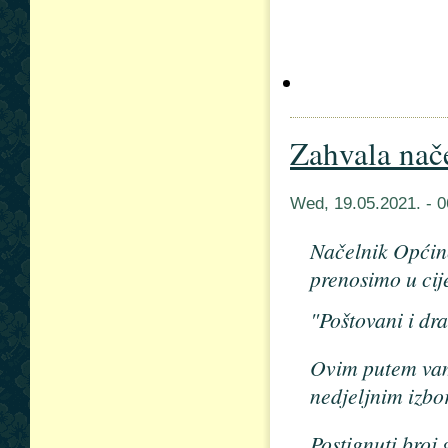
Zahvala nač
Wed, 19.05.2021. - 
Načelnik Općine
prenosimo u cije
"Poštovani i dr
Ovim putem vam 
nedjeljnim izbo
Postignuti broj