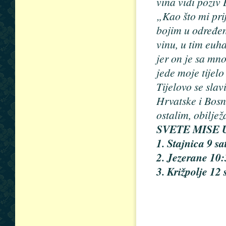
vina vidi poziv
„Kao što mi pri
bojim u određeni
vinu, u tim euh
jer on je sa mn
jede moje tijelo
Tijelovo se slav
Hrvatske i Bosn
ostalim, obiljež
SVETE MISE 
1. Stajnica 9 sa
2. Jezerane 10:
3. Križpolje 12 