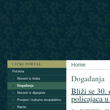
LIČKI PORTAL
Home
Početna
Događanja
Novosti iz kluba
Događanja
Bliži se 30.
Novosti iz dijaspore
policajaca u
Povijest i kulturno stvaralaštvo
Razno