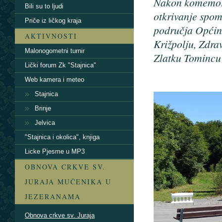
Nakon komemorat
Bili su to ljudi
otkrivanje spom
Priče iz ličkog kraja
područja Općine
AKTIVNOSTI
Križpolju, Zdra
Malonogometni turnir
Zlatku Tomincu 
Lički forum Zk "Stajnica"
Web kamera i meteo
Stajnica
Brinje
Jelvica
"Stajnica i okolica", knjiga
Licke Pjesme u MP3
OBNOVA CRKVE SV.
JURAJA MUČENIKA U
JEZERANAMA
Obnova crkve sv. Juraja