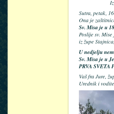
I
Sutra, petak, 1
Ona je zaštitni
Sv. Misa je u 18
Poslije sv. Mise
iz župe Stajnica,
U nedjelju nema
Sv. Misa je u Je
PRVA SVETA P
Vaš fra Jure, žu
Urednik i vodit