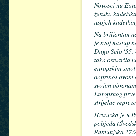
Novosel na Euro
ženska kadetska
uspjeh kadetkin
Na briljantan n
je svoj nastup 
Dugo Selo '55. 
tako ostvarila n
europskim smotr
doprinos ovom 
svojim obranama
Europskog prvens
strijelac reprez
Hrvatska je u P
pobjeda (Švedsk
Rumunjska 27:23