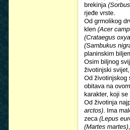
brekinja
(Sorbus
rjeđe vrste.
Od grmolikog drv
klen
(Acer camp
(Crataegus oxya
(Sambukus nigr
planinskim bilje
Osim biljnog svi
životinjski svije
Od životinjskog 
obitava na ovom
karakter, koji s
Od životinja naj
arctos)
. Ima ma
zeca
(Lepus eu
(Martes martes)