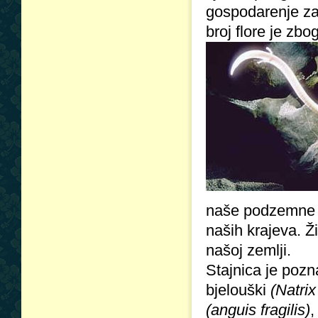
gospodarenje zaš
broj flore je zb
naše podzemne 
naših krajeva. Ži
našoj zemlji.
Stajnica je poz
bjelouški
(Natrix
(anguis fragilis)
,