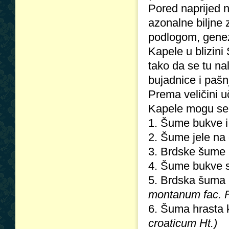
Pored naprijed n
azonalne biljne
podlogom, genezo
Kapele u blizini 
tako da se tu na
bujadnice i pašn
Prema veličini u
Kapele mogu se 
1. Šume bukve i
2. Šume jele na
3. Brdske šume
4. Šume bukve 
5. Brdska šuma
montanum fac. F
6. Šuma hrasta 
croaticum Ht.)