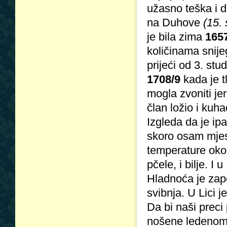
užasno teška i d
na Duhove
(15. 
je bila zima
165
količinama snije
prijeći od 3. stu
1708/9
kada je t
mogla zvoniti je
član ložio i kuha
Izgleda da je ip
skoro osam mjes
temperature oko
pčele, i bilje. I 
Hladnoća je zapo
svibnja. U Lici j
Da bi naši preci
nošene ledenom b