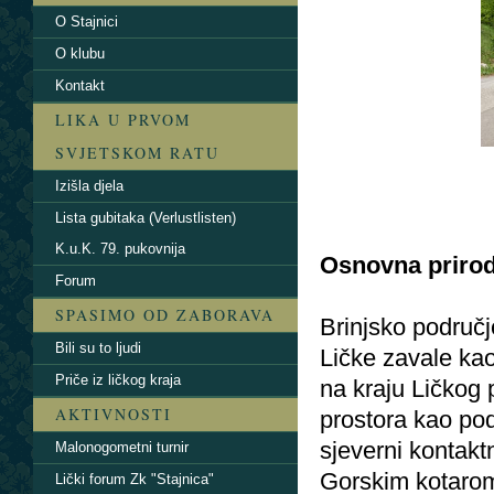
O Stajnici
O klubu
Kontakt
LIKA U PRVOM
SVJETSKOM RATU
Izišla djela
Lista gubitaka (Verlustlisten)
K.u.K. 79. pukovnija
Osnovna prirod
Forum
SPASIMO OD ZABORAVA
Brinjsko područj
Bili su to ljudi
Ličke zavale kao 
Priče iz ličkog kraja
na kraju Ličkog
AKTIVNOSTI
prostora kao pod
sjeverni kontaktn
Malonogometni turnir
Gorskim kotaro
Lički forum Zk "Stajnica"