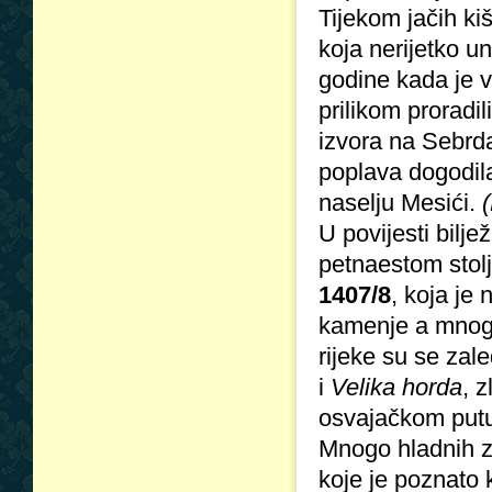
Tijekom jačih kiš
koja nerijetko u
godine kada je 
prilikom proradili
izvora na Sebrda
poplava dogodil
naselju Mesići.
U povijesti bilje
petnaestom stolj
1407/8
, koja je
kamenje a mnoge
rijeke su se zal
i
Velika horda
, 
osvajačkom put
Mnogo hladnih zi
koje je poznato