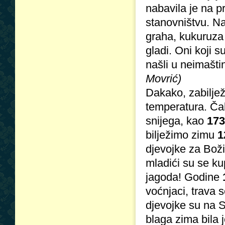
nabavila je na pr
stanovništvu. N
graha, kukuruza i
gladi. Oni koji s
našli u neimaštin
Movrić)
Dakako, zabiljež
temperatura. Čak
snijega, kao
173
bilježimo zimu
1
djevojke za Boži
mladići su se kup
jagoda! Godine
voćnjaci, trava 
djevojke su na Sv
blaga zima bila j