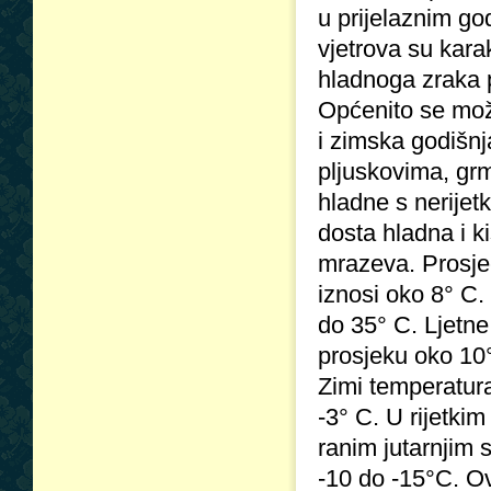
u prijelaznim go
vjetrova su karak
hladnoga zraka p
Općenito se može
i zimska godišnj
pljuskovima, grm
hladne s nerijet
dosta hladna i ki
mrazeva. Prosječ
iznosi oko 8° C.
do 35° C. Ljetne
prosjeku oko 10
Zimi temperatura
-3° C. U rijetki
ranim jutarnjim 
-10 do -15°C. Ov