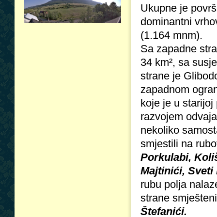
Ukupne je površi
dominantni vrhov
(1.164 mnm).
Sa zapadne stran
34 km², sa susj
strane je Glibod
zapadnom ogranku
koje je u starijo
razvojem odvaja 
nekoliko samosta
smjestili na rub
Porkulabi, Koli
Majtinići, Svet
rubu polja nala
strane smješten
Štefanići.