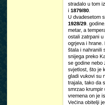
stradalo u tom i
i
1879/80
.
U dvadesetom sto
1928/29
. godine
metar, a tempera
ostali zatrpani 
ogrjeva i hrane. 
štala i nahranil
snijega preko Ka
se godine nebo z
svjetlost, što j
gladi vukovi su 
trajala, tako da 
smrzao krumpir 
vremena on je is
Većina obitelji 