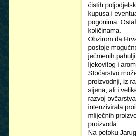
čistih poljodjel
kupusa i eventua
pogonima. Ostal
količinama.
Obzirom da Hrva
postoje mogućnos
ječmenih pahulji
ljekovitog i arom
Stočarstvo može 
proizvodnji, iz r
sijena, ali i ve
razvoj ovčarstva
intenzivirala pro
mliječnih proizvo
proizvoda.
Na potoku Jarugi