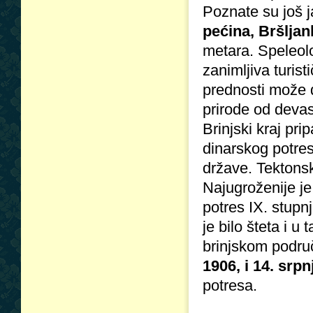
Poznate su još 
pećina, Bršljan
metara. Speleolo
zanimljiva turis
prednosti može dop
prirode od devas
Brinjski kraj pri
dinarskog potres
države. Tektonsk
Najugroženije je
potres IX. stupn
je bilo šteta i u
brinjskom podru
1906, i 14. srpn
potresa.