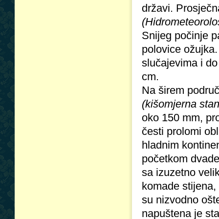
državi. Prosječn
(Hidrometeorolo
Snijeg počinje p
polovice ožujka
slučajevima i do
cm.
Na širem područ
(kišomjerna stan
oko 150 mm, pros
česti prolomi ob
hladnim kontinen
početkom dvades
sa izuzetno veli
komade stijena, 
su nizvodno oštet
napuštena je sta