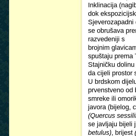
Inklinacija (nag
dok ekspozicijsk
Sjeverozapadni d
se obrušava prem
razvedeniji s
brojnim glavica
spuštaju prema 
Stajničku dolinu 
da cijeli prostor
U brdskom dijelu
prvenstveno od
smreke ili omor
javora (bijelog, 
(Quercus sessilif
se javljaju bijeli
betulus)
, brijest