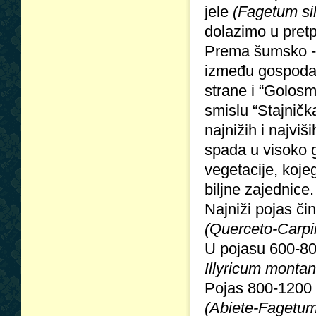
jele
(Fagetum si
dolazimo u pretp
Prema šumsko - g
između gospodar
strane i “Golosm
smislu “Stajnič
najnižih i najv
spada u visoko g
vegetacije, koje
biljne zajednice.
Najniži pojas či
(Querceto-Carpi
U pojasu 600-8
Illyricum monta
Pojas 800-1200 m
(Abiete-Fagetum-