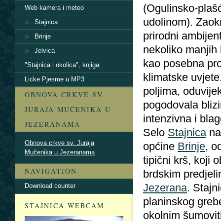
(Ogulinsko-pla
Web kamera i meteo
udolinom). Zaokr
Stajnica
prirodni ambijen
Brinje
nekoliko manjih
Jelvica
kao posebna pros
"Stajnica i okolica", knjiga
klimatske uvjete
Licke Pjesme u MP3
poljima, oduvije
OBNOVA CRKVE SV.
pogodovala blizi
JURAJA MUČENIKA U
intenzivna i blag
JEZERANAMA
Selo
Stajnica
nal
Obnova crkve sv. Juraja
općine
Brinje
, o
Mučenika u Jezeranama
tipični krš, koj
NAVIGATION
brdskim predjel
Jezerana
. Stajn
Download counter
planinskog greb
STAJNICA WEBCAM
okolnim šumovit