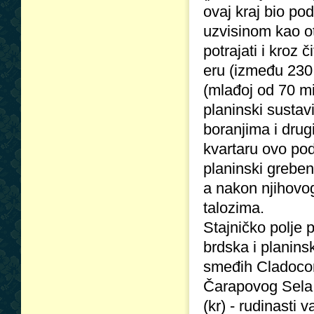
ovaj kraj bio p
uzvisinom kao o
potrajati i kroz
eru (između 230 
(mlađoj od 70 mi
planinski sustav
boranjima i dru
kvartaru ovo pod
planinski greben
a nakon njihovog
talozima.
Stajničko polje 
brdska i planin
smeđih Cladocoro
Čarapovog Sela 
(kr) - rudinasti 