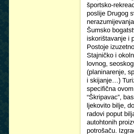
športsko-rekreac
poslije Drugog sv
nerazumijevanja 
Šumsko bogatstvo
iskorištavanje i 
Postoje izuzetno
Stajničko i okol
lovnog, seoskog,
(planinarenje, s
i skijanje…) Tur
specifična ovom po
“Škripavac”, basa
ljekovito bilje, 
radovi poput bil
autohtonih proi
potrošaču. Izgr