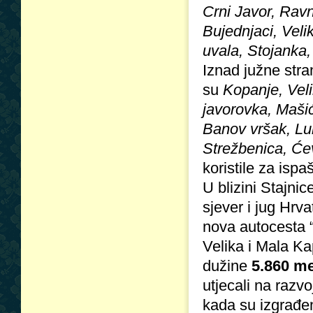
Crni Javor, Rav
Bujednjaci, Veli
uvala, Stojanka,
Iznad južne stra
su
Kopanje, Vel
javorovka, Mašić
Banov vršak, Luk
Strežbenica, Će
koristile za ispa
U blizini Stajni
sjever i jug Hrv
nova autocesta “
Velika i Mala Ka
dužine
5.860 me
utjecali na razvo
kada su izgrađen