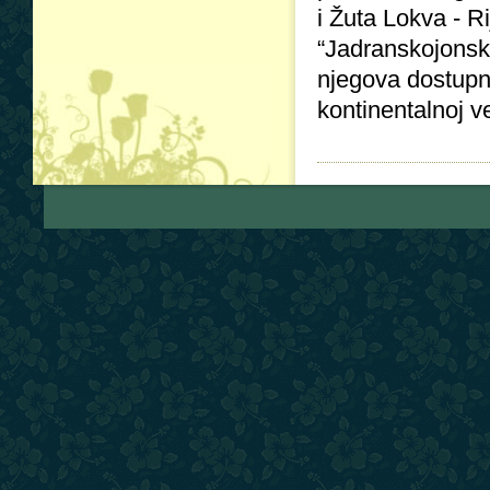
i Žuta Lokva - R
“Jadranskojonsko
njegova dostupn
kontinentalnoj ve