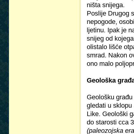
ništa snijega.
Poslije Drugog s
nepogode, osobi
ljetinu. Ipak je 
snijeg od kojega
olistalo lišće ot
smrad. Nakon ove
ono malo poljopr
Geološka građa
Geološku građu 
gledati u sklopu
Like. Geološki 
do starosti cca 
(paleozojska era