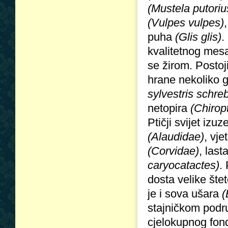
(Mustela putoriu
(Vulpes vulpes)
puha
(Glis glis)
.
kvalitetnog mesa
se žirom. Postoj
hrane nekoliko g
sylvestris schre
netopira
(Chirop
Ptičji svijet iz
(Alaudidae)
, vj
(Corvidae)
, last
caryocatactes)
.
dosta velike šte
je i sova ušara
(
stajničkom podru
cjelokupnog fond