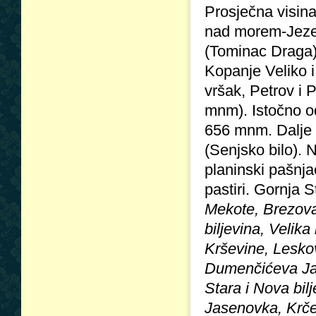
Prosječna visin
nad morem-Jezer
(Tominac Draga).
Kopanje Veliko 
vršak, Petrov i 
mnm). Istočno o
656 mnm. Dalje 
(Senjsko bilo). 
planinski pašnjac
pastiri. Gornja S
Mekote, Brezova
biljevina, Velik
Krševine, Leskov
Dumenčićeva Jav
Stara i Nova bil
Jasenovka, Krčev