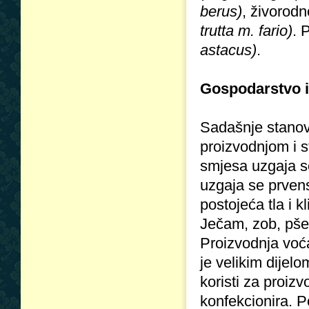
berus)
, živorodn
trutta m. fario)
. 
astacus)
.
Gospodarstvo i
Sadašnje stanov
proizvodnjom i 
smjesa uzgaja se
uzgaja se prvens
postojeća tla i
Ječam, zob, pše
Proizvodnja voća
je velikim dijel
koristi za proizv
konfekcionira. P