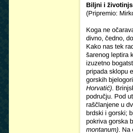
Biljni i životinjs
(Pripremio: Mirko
Koga ne očarava 
divno, čedno, do
Kako nas tek radu
šarenog leptira k
izuzetno bogatst
pripada sklopu e
gorskih bjelogor
Horvatić)
. Brin
području. Pod u
raščlanjene u dv
brdski i gorski;
pokriva gorska
montanum)
. Na