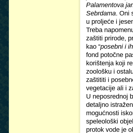
Palamentova ja
Sebrdama
. Oni 
u proljeće i jese
Treba napomenut
zaštiti prirode
kao “
posebni i ih
fond potočne pas
korištenja koji 
zoološku i ostal
zaštititi i pose
vegetacije ali i 
U neposrednoj bl
detaljno istraže
mogućnosti isko
speleološki obj
protok vode je o