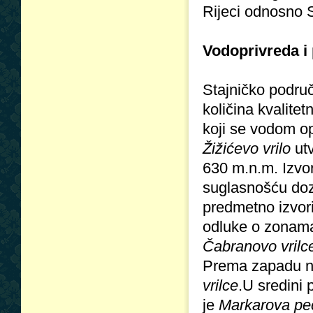
Rijeci odnosno S
Vodoprivreda i p
Stajničko područ
količina kvalite
koji se vodom op
Žižićevo vrilo
utv
630 m.n.m. Izvo
suglasnošću dozv
predmetno izvori
odluke o zonama 
Čabranovo vrilce
Prema zapadu n
vrilce
.U sredini 
je
Markarova pe