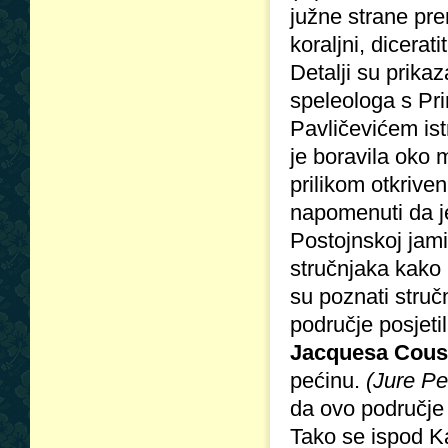
južne strane prem
koraljni, dicerati
Detalji su prika
speleologa s Pri
Pavličevićem ist
je boravila oko 
prilikom otkrive
napomenuti da je
Postojnskoj jami
stručnjaka kako 
su poznati struč
područje posjeti
Jacquesa Cous
pećinu.
(Jure Pe
da ovo područje 
Tako se ispod Ka