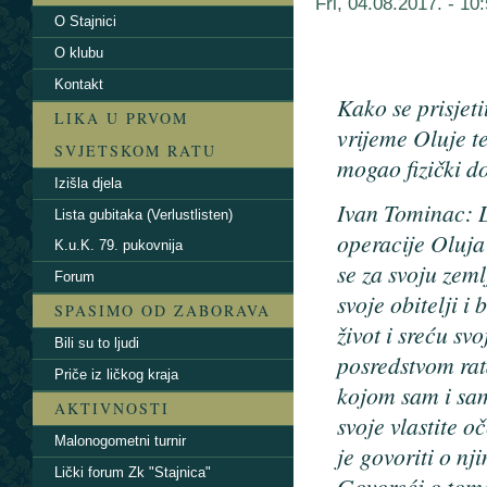
Fri, 04.08.2017. - 1
O Stajnici
O klubu
Kontakt
Kako se prisjeti
LIKA U PRVOM
vrijeme Oluje te
SVJETSKOM RATU
mogao fizički do
Izišla djela
Ivan Tominac: D
Lista gubitaka (Verlustlisten)
operacije Oluja
K.u.K. 79. pukovnija
se za svoju zeml
Forum
svoje obitelji i 
SPASIMO OD ZABORAVA
život i sreću sv
Bili su to ljudi
posredstvom ra
Priče iz ličkog kraja
kojom sam i sam
AKTIVNOSTI
svoje vlastite o
Malonogometni turnir
je govoriti o nj
Lički forum Zk "Stajnica"
Govoreći o tom