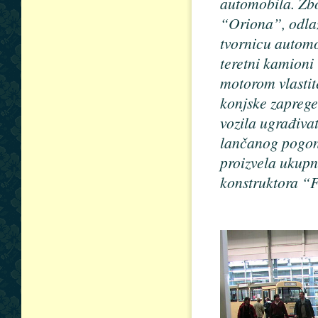
automobila. Zb
“Oriona”, odlaz
tvornicu automo
teretni kamioni
motorom vlastite
konjske zaprege
vozila ugrađiva
lančanog pogona
proizvela ukupno
konstruktora “