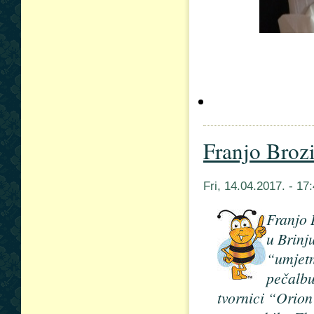
Franjo Broz
Fri, 14.04.2017. - 1
Franjo 
u Brinj
“umjetn
pečalbu
tvornici “Orion