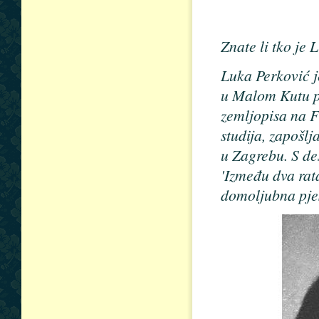
Znate li tko je 
Luka Perković j
u Malom Kutu p
zemljopisa na F
studija, zapošlj
u Zagrebu. S des
'Između dva rata
domoljubna pje