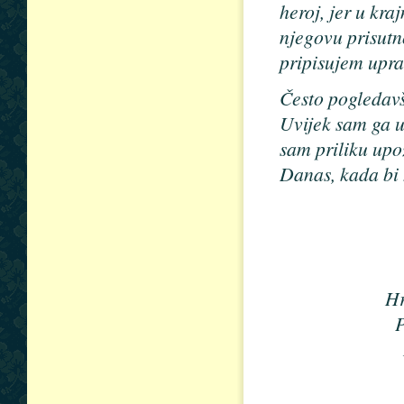
heroj, jer u kra
njegovu prisutno
pripisujem upra
Često pogledavš
Uvijek sam ga u
sam priliku upo
Danas, kada bi h
Hr
P