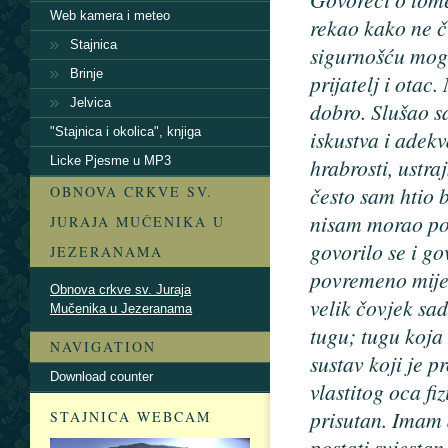
Web kamera i meteo
rekao kako ne č
Stajnica
sigurnošću mogu
Brinje
prijatelj i ota
Jelvica
dobro. Slušao s
"Stajnica i okolica", knjiga
iskustva i adekv
hrabrosti, ustr
Licke Pjesme u MP3
često sam htio b
OBNOVA CRKVE SV.
nisam morao po
JURAJA MUČENIKA U
govorilo se i go
JEZERANAMA
povremeno miješa
Obnova crkve sv. Juraja
velik čovjek sa
Mučenika u Jezeranama
tugu; tugu koja
NAVIGATION
sustav koji je p
Download counter
vlastitog oca fiz
prisutan. Imam 
STAJNICA WEBCAM
postati svjestan