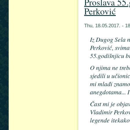
Proslava 55.
Perković
Thu, 18.05.2017. - 
Iz Dugog Sela na
Perković, svima 
55.godišnjicu br
O njima ne treb
sjedili u učioni
mi mlađi znamo 
anegdotama... 
Čast mi je objav
Vladimir Perkov
legende itekako