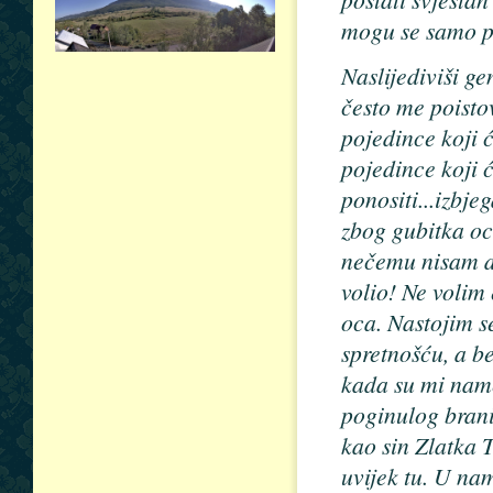
mogu se samo p
Naslijediviši ge
često me poisto
pojedince koji 
pojedince koji 
ponositi...izbje
zbog gubitka oc
nečemu nisam do
volio! Ne volim 
oca. Nastojim se
spretnošću, a b
kada su mi name
poginulog branit
kao sin Zlatka T
uvijek tu. U nam