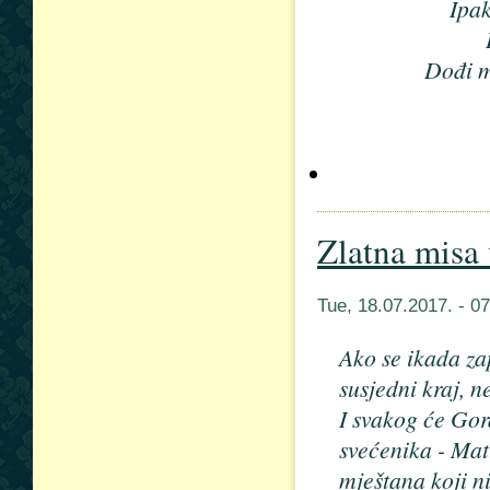
Ipak
Dođi m
Zlatna misa
Tue, 18.07.2017. - 
Ako se ikada za
susjedni kraj, n
I svakog će Gor
svećenika - Ma
mještana koji n