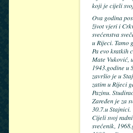
koji je cijeli sv
Ova godina pose
život vjeri i Cr
svećenstva sve
u Rijeci. Tamo 
Pa evo kratkih c
Mate Vuković, u
1943.godine u S
završio je u Sta
zatim u Rijeci g
Pazinu. Studirao
Zaređen je za s
30.7.u Stajnici.
Cijeli svoj rad
svećenik, 1968.