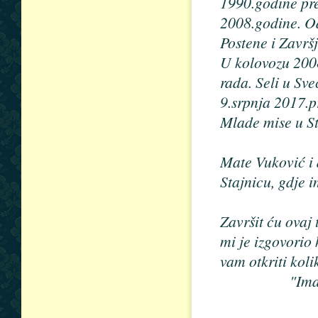
1990.godine pre
2008.godine. O
Postene i Završ
U kolovozu 200
rada. Seli u Sve
9.srpnja 2017.p
Mlade mise u St
Mate Vuković i d
Stajnicu, gdje i
Završit ću ovaj
mi je izgovorio
vam otkriti koli
"Ima