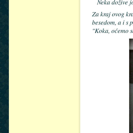
Neka dožive j
Za kraj ovog k
besedom, a i s 
"Koka, oćemo s